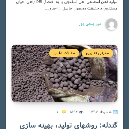
تولید آهن اسفنجی آهن اسفنجی یا به اختصار DRI (آهن احیای
مستقیم) درحقیقت محصول حاصل از احیای...
امیر پنجی پور
معرفی فناوری
مقالات علمی
۵ خرداد ۱۳۹۷
8192
0
گندله: روشهای تولید، بهینه سازی