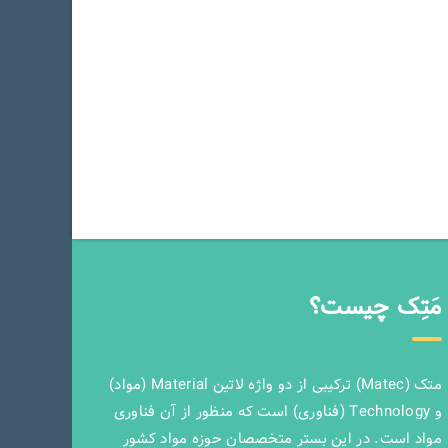
مَتِک چیست؟
متک (Matec) ترکیبی از دو واژه لاتین Material (مواد)
و Technology (فناوری) است که منظور از آن فناوری
مواد است. در این بستر متخصصان حوزه مواد کشور