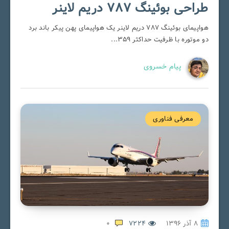
طراحی بوئینگ ۷۸۷ دریم لاینر
هواپیمای بوئینگ 787 دریم لاینر یک هواپیمای پهن پیکر باند برد
دو موتوره با ظرفیت حداکثر 359...
پیام خسروی
معرفی فناوری
۸ آذر ۱۳۹۶
7224
0