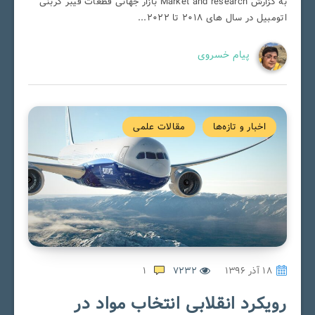
به گزارش Market and research بازار جهانی قطعات فیبر کربنی
اتومبیل در سال های 2018 تا 2022...
پیام خسروی
اخبار و تازه‌ها
مقالات علمی
۱۸ آذر ۱۳۹۶
7232
1
رویکرد انقلابی انتخاب مواد در